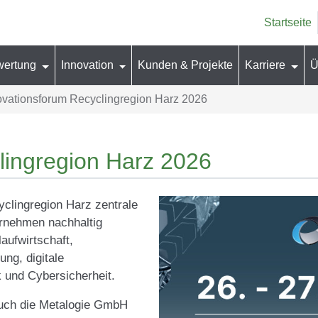
Startseite
wertung
Innovation
Kunden & Projekte
Karriere
Ü
ovationsforum Recyclingregion Harz 2026
lingregion Harz 2026
clingregion Harz zentrale
ernehmen nachhaltig
aufwirtschaft,
ng, digitale
k und Cybersicherheit.
auch die Metalogie GmbH