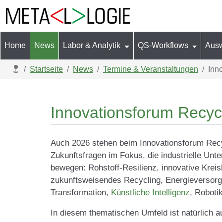
Home
News
Labor & Analytik
QS-Workflows
Aus
Aktuelle Seite:
Startseite
News
Termine & Veranstaltungen
Inn
Innovationsforum Recyc
Auch 2026 stehen beim Innovationsforum Recy
Zukunftsfragen im Fokus, die industrielle Unt
bewegen: Rohstoff-Resilienz, innovative Kreisl
zukunftsweisendes Recycling, Energieversorgu
Transformation,
Künstliche Intelligenz
, Roboti
In diesem thematischen Umfeld ist natürlich 