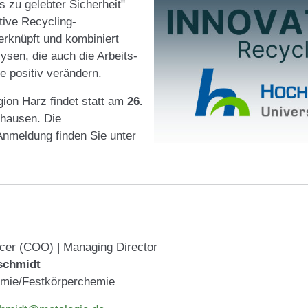
s zu gelebter Sicherheit"
tive Recycling-
erknüpft und kombiniert
ysen, die auch die Arbeits-
e positiv verändern.
on Harz findet statt am
26.
hausen. Die
Anmeldung finden Sie unter
icer (COO) | Managing Director
nschmidt
emie/Festkörperchemie