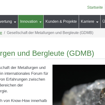
Startseite
wertung
Innovation
Kunden & Projekte
Karriere
Ü
ke
Gesellschaft der Metallurgen und Bergleute (GDMB)
lurgen und Bergleute (GDMB)
schaft der Metallurgen und
in internationales Forum für
von Erfahrungen zwischen
Bereichen der
rgie.
usch von Know-How innerhalb